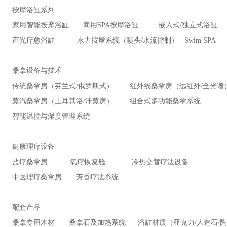
按摩浴缸系列
家用智能按摩浴缸 商用SPA按摩浴缸 嵌入式/独立式浴缸
声光疗愈浴缸 水力按摩系统（喷头/水流控制） Swim SPA
桑拿设备与技术
传统桑拿房（芬兰式/俄罗斯式） 红外线桑拿房（远红外/全光谱
蒸汽桑拿房（土耳其浴/汗蒸房） 组合式多功能桑拿系统
智能温控与湿度管理系统
健康理疗设备
盐疗桑拿房 氧疗恢复舱 冷热交替疗法设备
中医理疗桑拿房 芳香疗法系统
配套产品
桑拿专用木材 桑拿石及加热系统 浴缸材质（亚克力/人造石/陶